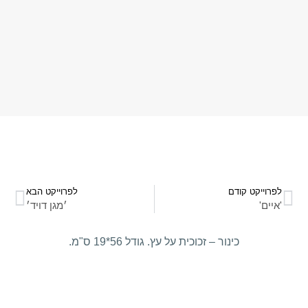
לפרוייקט קודם
לפרוייקט הבא
'איים'
׳מגן דויד׳
כינור – זכוכית על עץ. גודל 56*19 ס"מ.