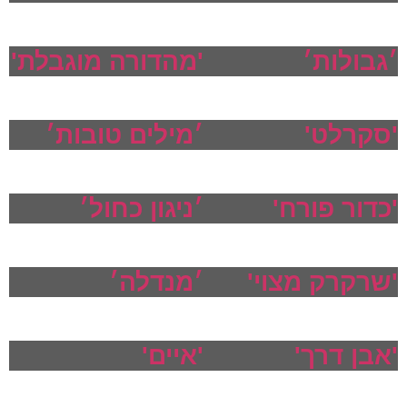
׳גבולות׳
'מהדורה מוגבלת'
'סקרלט'
׳מילים טובות׳
'כדור פורח'
׳ניגון כחול׳
'שרקרק מצוי'
׳מנדלה׳
'אבן דרך'
'איים'